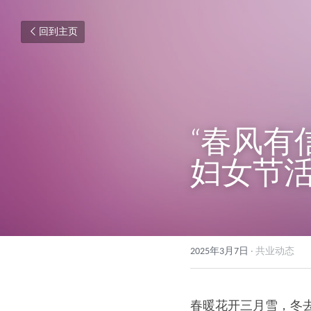
回到主页
“春风有
妇女节
2025年3月7日
·
共业动态
春暖花开三月雪，冬