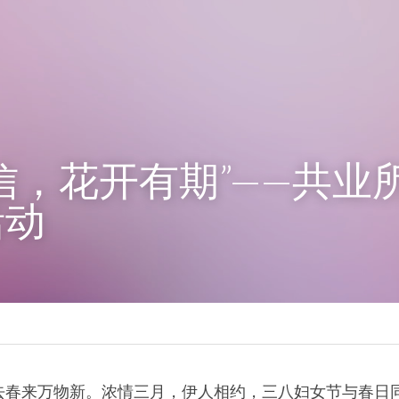
信，花开有期”——共业所
活动
去春来万物新。浓情三月，伊人相约，三八妇女节与春日