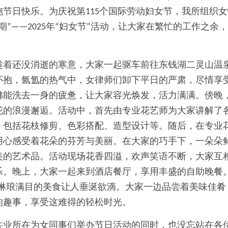
节日快乐。为庆祝第115个国际劳动妇女节，我所组织
期”——2025年“妇女节”活动，让大家在繁忙的工作之余
午，趁着还没消逝的寒意，大家一起驱车前往东钱湖二灵山
怀抱，氤氲的热气中，女律师们卸下平日的严肃，尽情享
佛能洗去一身的疲惫，让大家容光焕发，活力满满。傍晚
花的浪漫邂逅。活动中，首先由专业花艺师为大家讲解了
，包括花枝修剪、色彩搭配、造型设计等。随后，在专业
用心感受着花朵的芬芳与美丽。在大家的巧手下，一朵朵
美的艺术品。活动现场花香四溢，欢声笑语不断，大家互
乐。晚上，大家一起来到酒店餐厅，享用丰盛的自助晚餐
…琳琅满目的美食让人垂涎欲滴。大家一边品尝着美味佳肴
的趣事，享受这难得的轻松时光。
共业所在为女同事们举办节日活动的同时，也没忘站在各