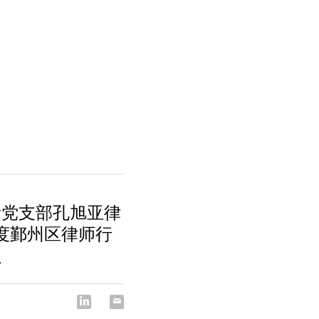
所党支部孔旭亚律
4年度鄞州区律师行
员