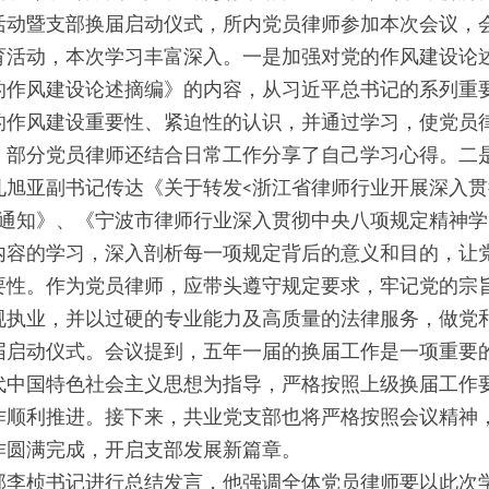
活动暨支部换届启动仪式，所内党员律师参加本次会议，
育活动，本次学习丰富深入。一是加强对党的作风建设论
的作风建设论述摘编》的内容，从习近平总书记的系列重
的作风建设重要性、紧迫性的认识，并通过学习，使党员
，部分党员律师还结合日常工作分享了自己学习心得。二
孔旭亚副书记传达《关于转发<浙江省律师行业开展深入
的通知》、《宁波市律师行业深入贯彻中央八项规定精神
内容的学习，深入剖析每一项规定背后的意义和目的，让
要性。作为党员律师，应带头遵守规定要求，牢记党的宗
规执业，并以过硬的专业能力及高质量的法律服务，做党
届启动仪式。会议提到，五年一届的换届工作是一项重要
代中国特色社会主义思想为指导，严格按照上级换届工作
作顺利推进。接下来，共业党支部也将严格按照会议精神
作圆满完成，开启支部发展新篇章。
部李桢书记进行总结发言，他强调全体党员律师要以此次