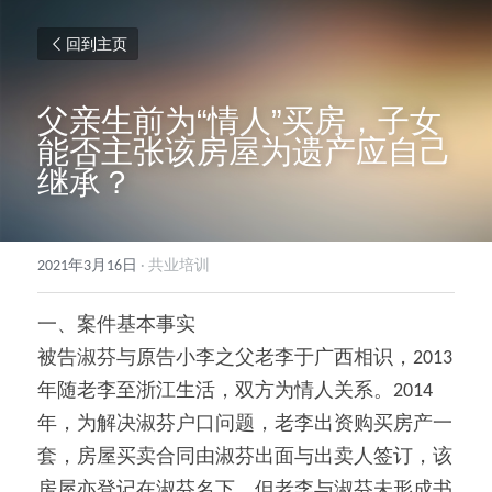
回到主页
父亲生前为“情人”买房，子女
能否主张该房屋为遗产应自己
继承？
2021年3月16日
·
共业培训
一、案件基本事实
被告淑芬与原告小李之父老李于广西相识，2013
年随老李至浙江生活，双方为情人关系。2014
年，为解决淑芬户口问题，老李出资购买房产一
套，房屋买卖合同由淑芬出面与出卖人签订，该
房屋亦登记在淑芬名下。但老李与淑芬未形成书