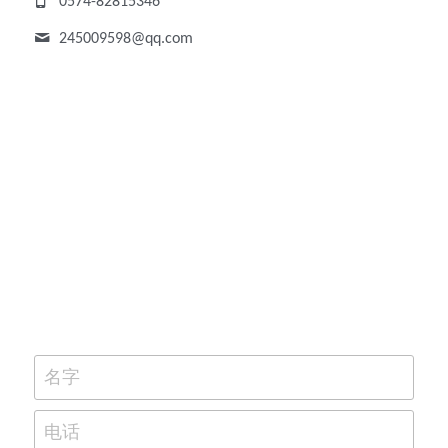
0574-82815346
共业荣誉
245009598@
qq.com
新法速递
名字
电话