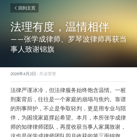
回到主页
法理有度，温情相伴
——张学成律师、罗琴波律师再获当
事人致谢锦旗
2026年4月2日
·
共业荣誉
法律严谨冰冷，但法律服务始终饱含温情。一桩
刑案背后，往往是一个家庭的崩塌与焦灼。靠谱
的刑事辩护，不止是争取轻判，更是用专业与陪
伴，为困境家庭撑起希望。本月，本所张学成律
师的知律律师团队，再度收获当事人家属致谢，
这也是张学成律师团队四月收获的第三面锦旗。