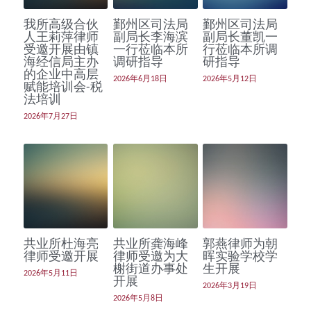
我所高级合伙
鄞州区司法局
鄞州区司法局
共业荣誉
人王莉萍律师
副局长李海滨
副局长董凯一
受邀开展由镇
一行莅临本所
行莅临本所调
新法速递
海经信局主办
调研指导
研指导
的企业中高层
2026年6月18日
2026年5月12日
赋能培训会-税
法培训
2026年7月27日
共业所杜海亮
共业所龚海峰
郭燕律师为朝
律师受邀开展
律师受邀为大
晖实验学校学
榭街道办事处
生开展
2026年5月11日
开展
2026年3月19日
2026年5月8日