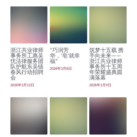
浙江共业律师
“巧润芳
筑梦十五载 携
事务所工惠吴
华，‘皂’就幸
手向未来——
忧法律服务团
福”
浙江共业律师
队护航东吴镇
事务所十五周
2026年3月6日
春风行动招聘
年荣耀盛典圆
会
满落幕
2026年3月12日
2026年1月9日