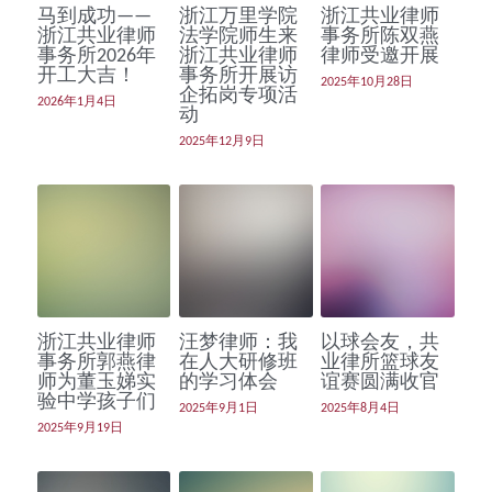
马到成功——
浙江万里学院
浙江共业律师
浙江共业律师
法学院师生来
事务所陈双燕
事务所2026年
浙江共业律师
律师受邀开展
开工大吉！
事务所开展访
2025年10月28日
企拓岗专项活
2026年1月4日
动
2025年12月9日
浙江共业律师
汪梦律师：我
以球会友，共
事务所郭燕律
在人大研修班
业律所篮球友
师为董玉娣实
的学习体会
谊赛圆满收官
验中学孩子们
2025年9月1日
2025年8月4日
2025年9月19日