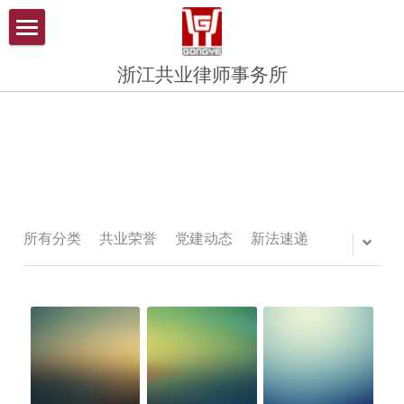
×
博客分类
首页
浙江共业律师事务所
新法速递
关于共业
共业招聘
共业团队
共业成员
党建动态
顾问单位
共业风采
共业公告
共业资讯
所有分类
共业荣誉
党建动态
新法速递
共业培训
共业招聘
共业公告
共业动态
共业动态
共业党建
共业视点
共业培训
联系我们
共业荣誉
共业视点