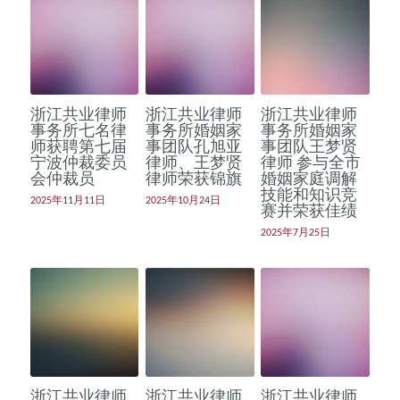
浙江共业律师
浙江共业律师
浙江共业律师
事务所七名律
事务所婚姻家
事务所婚姻家
师获聘第七届
事团队孔旭亚
事团队王梦贤
宁波仲裁委员
律师、王梦贤
律师 参与全市
会仲裁员
律师荣获锦旗
婚姻家庭调解
技能和知识竞
2025年11月11日
2025年10月24日
赛并荣获佳绩
2025年7月25日
浙江共业律师
浙江共业律师
浙江共业律师