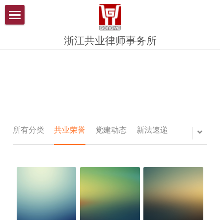
×
博客分类
首页
浙江共业律师事务所
新法速递
关于共业
共业招聘
共业团队
共业成员
党建动态
顾问单位
共业风采
共业公告
共业资讯
所有分类
共业荣誉
党建动态
新法速递
共业培训
共业招聘
共业公告
共业动态
共业动态
共业党建
共业视点
共业培训
联系我们
共业荣誉
共业视点