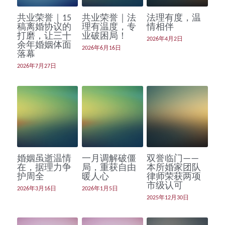
共业荣誉｜15
共业荣誉｜法
法理有度，温
共业荣誉
稿离婚协议的
理有温度，专
情相伴
打磨，让三十
业破困局！
2026年4月2日
新法速递
余年婚姻体面
2026年6月16日
落幕
2026年7月27日
婚姻虽逝温情
一月调解破僵
双誉临门——
在，据理力争
局，重获自由
本所婚家团队
护周全
暖人心
律师荣获两项
市级认可
2026年3月16日
2026年1月5日
2025年12月30日