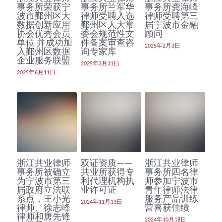
事务所荣获宁
事务所兰军华
事务所龚海峰
波市鄞州区大
律师受聘入选
律师受聘第三
数据创新应用
鄞州区人大常
届宁波市金融
协会优秀会员
委会规范性文
顾问
单位 并成功加
件备案审查咨
2025年2月3日
入鄞州区数据
询专家库
企业服务联盟
2025年3月31日
2025年6月11日
浙江共业律师
双证资质——
浙江共业律师
事务所被确立
共业所获得专
事务所四名律
为宁波市第三
利代理机构执
师参加宁波市
届政府立法联
业许可证
青年律师法律
系点，王小光
服务产品训练
2024年11月13日
律师、徐志峰
营喜获佳绩
律师和唐先锋
2024年10月18日