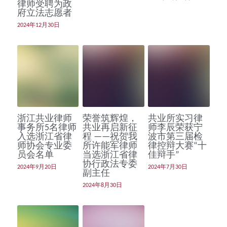
律师受聘为政
府立法志愿者
2024年12月30日
浙江共业律师
荣誉筑辉煌，
共业所实习律
事务所5名律师
共业再启新征
师李辰荣获宁
入选浙江省律
程 ——祝贺我
波市第三届检
师协会专业委
所许能军律师
律控辩大赛“十
员会名单
当选浙江省律
佳辩手”
协行政法专委
2024年9月20日
2024年7月30日
副主任
2024年8月30日